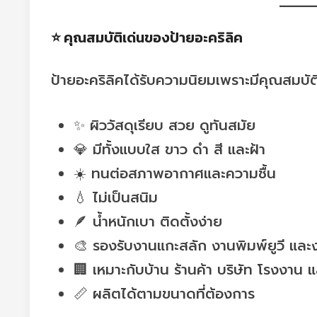
⭐ คุณสมบัติเด่นของป้ายอะคริลิค
ป้ายอะคริลิคได้รับความนิยมเพราะมีคุณสมบัติ
✨ ผิววัสดุเรียบ สวย ดูทันสมัย
💎 มีทั้งแบบใส ขาว ดำ สี และฝ้า
☀️ ทนต่อสภาพอากาศและความชื้น
💧 ไม่เป็นสนิม
🪶 น้ำหนักเบา ติดตั้งง่าย
🎨 รองรับงานแกะสลัก งานพิมพ์ยูวี และ
🏢 เหมาะกับบ้าน ร้านค้า บริษัท โรงงาน
📏 ผลิตได้ตามขนาดที่ต้องการ