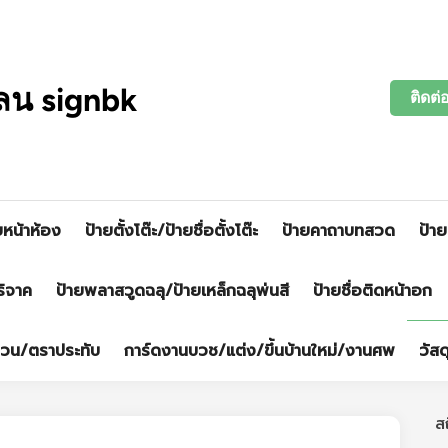
ลน signbk
ติดต่
ยหน้าห้อง
ป้ายตั้งโต๊ะ/ป้ายชื่อตั้งโต๊ะ
ป้ายคาถาบทสวด
ป้าย
ริจาค
ป้ายพลาสวูดฉลุ/ป้ายเหล็กฉลุพ่นสี
ป้ายชื่อติดหน้าอก
่วน/ตราประทับ
การ์ดงานบวช/แต่ง/ขึ้นบ้านใหม่/งานศพ
วัสด
ส