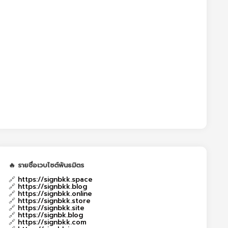
🔥 รายชื่อเวบไซต์พันธมิตร
🔗
https://signbkk.space
🔗
https://signbkk.blog
🔗
https://signbkk.online
🔗
https://signbkk.store
🔗
https://signbkk.site
🔗
https://signbk.blog
🔗
https://signbkk.com