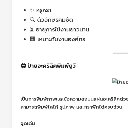
✨ หรูหรา
🔍 ตัวอักษรคมชัด
⏳ อายุการใช้งานยาวนาน
🏢 เหมาะกับงานองค์กร
🖨️ ป้ายอะคริลิคพิมพ์ยูวี
เป็นการพิมพ์ภาพและข้อความลงบนแผ่นอะคริลิคด้วย
สามารถพิมพ์โลโก้ รูปภาพ และกราฟิกได้ครบถ้วน
จุดเด่น