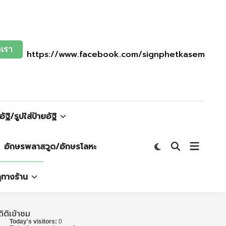
อเรา
https://www.facebook.com/signphetkasem
อัฐิ/รูปใส่ป้ายอัฐิ
Open
อักษรพลาสวูด/อักษรโลหะ
Switch
Open
to
menu
Search
dark
mode
ุทางร้าน
ถิติเข้าชม
Today's visitors:
0