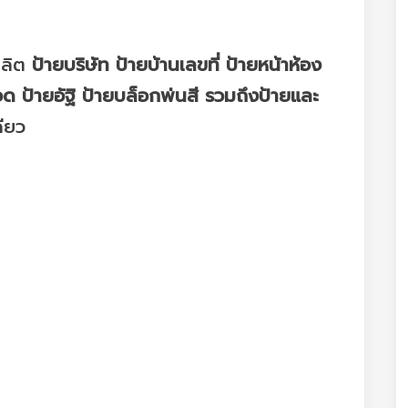
ผลิต
ป้ายบริษัท ป้ายบ้านเลขที่ ป้ายหน้าห้อง
วด ป้ายอัฐิ ป้ายบล็อกพ่นสี รวมถึงป้ายและ
ียว