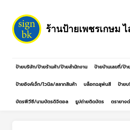
Skip
to
content
ร้านป้ายเพชรเกษม ไ
ป้ายบริษัท/ป้ายร้านค้า/ป้ายสำนักงาน
ป้ายบ้านเลขที่/ป้า
ป้ายอิงค์เจ็ท/ไวนิล/สลากสินค้า
บล็อกฉลุพ่นสี
ป้ายบ
บัตรพีวีซี/นามบัตรดิจิตอล
รูปถ่ายติดบัตร
ตรายางด