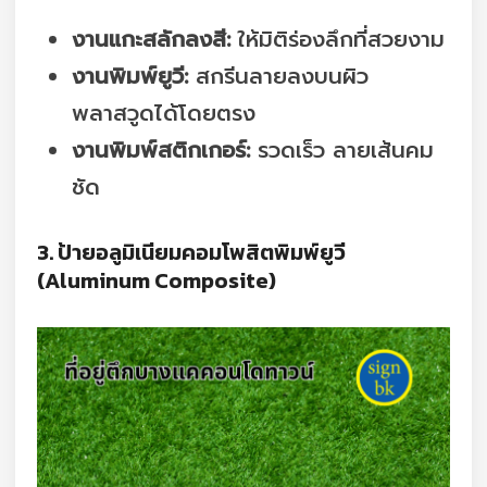
งานแกะสลักลงสี:
ให้มิติร่องลึกที่สวยงาม
งานพิมพ์ยูวี:
สกรีนลายลงบนผิว
พลาสวูดได้โดยตรง
งานพิมพ์สติกเกอร์:
รวดเร็ว ลายเส้นคม
ชัด
3. ป้ายอลูมิเนียมคอมโพสิตพิมพ์ยูวี
(Aluminum Composite)