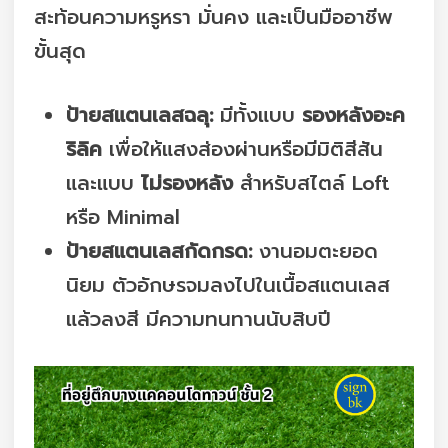
สะท้อนความหรูหรา มั่นคง และเป็นมืออาชีพ
ขั้นสุด
ป้ายสแตนเลสฉลุ:
มีทั้งแบบ
รองหลังอะค
ริลิค
เพื่อให้แสงส่องผ่านหรือมีมิติสีสัน
และแบบ
ไม่รองหลัง
สำหรับสไตล์ Loft
หรือ Minimal
ป้ายสแตนเลสกัดกรด:
งานอมตะยอด
นิยม ตัวอักษรจมลงไปในเนื้อสแตนเลส
แล้วลงสี มีความทนทานนับสิบปี