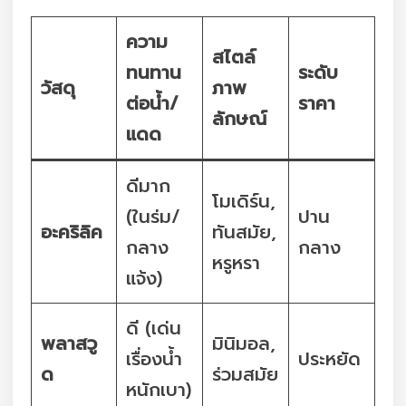
ความ
สไตล์
ทนทาน
ระดับ
วัสดุ
ภาพ
ต่อน้ำ/
ราคา
ลักษณ์
แดด
ดีมาก
โมเดิร์น,
(ในร่ม/
ปาน
อะคริลิค
ทันสมัย,
กลาง
กลาง
หรูหรา
แจ้ง)
ดี (เด่น
พลาสวู
มินิมอล,
เรื่องน้ำ
ประหยัด
ด
ร่วมสมัย
หนักเบา)