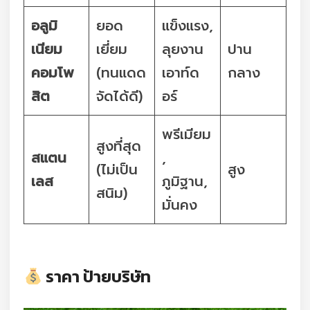
อลูมิ
ยอด
แข็งแรง,
เนียม
เยี่ยม
ลุยงาน
ปาน
คอมโพ
(ทนแดด
เอาท์ด
กลาง
สิต
จัดได้ดี)
อร์
พรีเมียม
สูงที่สุด
สแตน
,
(ไม่เป็น
สูง
เลส
ภูมิฐาน,
สนิม)
มั่นคง
ราคา ป้ายบริษัท