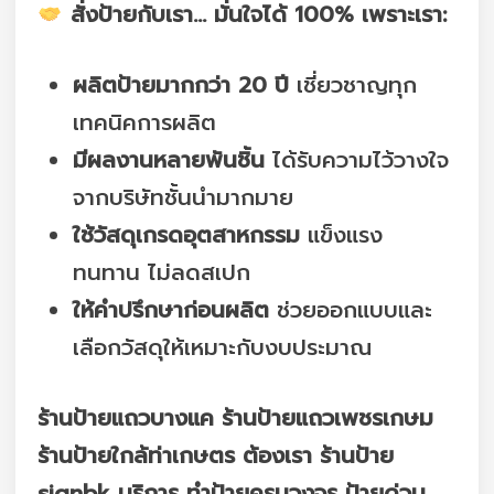
สั่งป้ายกับเรา… มั่นใจได้ 100% เพราะเรา:
ผลิตป้ายมากกว่า 20 ปี
เชี่ยวชาญทุก
เทคนิคการผลิต
มีผลงานหลายพันชิ้น
ได้รับความไว้วางใจ
จากบริษัทชั้นนำมากมาย
ใช้วัสดุเกรดอุตสาหกรรม
แข็งแรง
ทนทาน ไม่ลดสเปก
ให้คำปรึกษาก่อนผลิต
ช่วยออกแบบและ
เลือกวัสดุให้เหมาะกับงบประมาณ
ร้านป้ายแถวบางแค ร้านป้ายแถวเพชรเกษม
ร้านป้ายใกล้ท่าเกษตร ต้องเรา ร้านป้าย
signbk บริการ ทำป้ายครบวงจร ป้ายด่วน