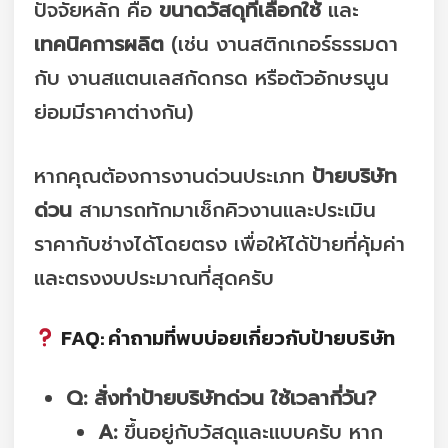
ปัจจัยหลัก คือ
ขนาดวัสดุที่เลือกใช้
และ
เทคนิคการผลิต
(เช่น งานสติกเกอร์ธรรมดา
กับ งานสแตนเลสกัดกรด หรือตัวอักษรนูน
ย่อมมีราคาต่างกัน)
หากคุณต้องการงานด่วนประเภท
ป้ายบริษัท
ด่วน
สามารถทักมาเช็กคิวงานและประเมิน
ราคากับช่างได้โดยตรง เพื่อให้ได้ป้ายที่คุ้มค่า
และตรงงบประมาณที่สุดครับ
FAQ: คำถามที่พบบ่อยเกี่ยวกับป้ายบริษัท
Q: สั่งทำป้ายบริษัทด่วน ใช้เวลากี่วัน?
A:
ขึ้นอยู่กับวัสดุและแบบครับ หาก