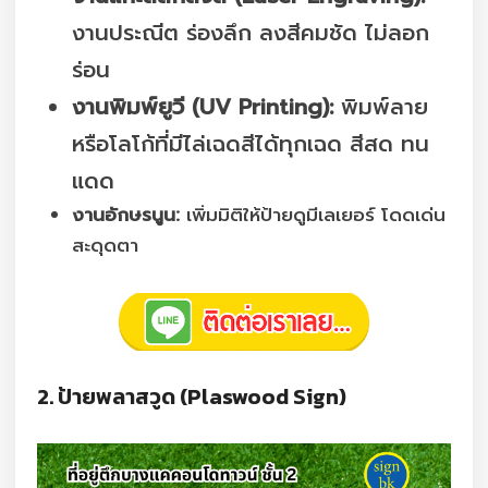
งานประณีต ร่องลึก ลงสีคมชัด ไม่ลอก
ร่อน
งานพิมพ์ยูวี (UV Printing):
พิมพ์ลาย
หรือโลโก้ที่มีไล่เฉดสีได้ทุกเฉด สีสด ทน
แดด
งานอักษรนูน:
เพิ่มมิติให้ป้ายดูมีเลเยอร์ โดดเด่น
สะดุดตา
2. ป้ายพลาสวูด (Plaswood Sign)