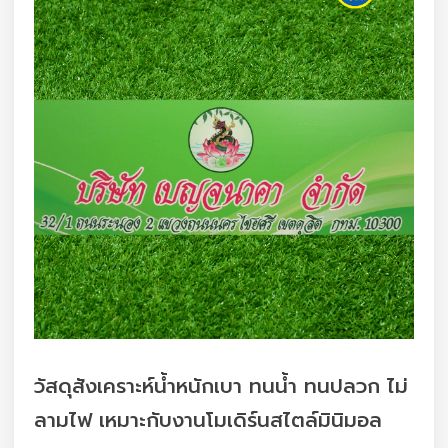
วัสดุสังเคราะห์น้ำหนักเบา ทนน้ำ ทนปลวก ไม่
ลามไฟ เหมาะกับงานโมเดิร์นสไตล์มินิมอล